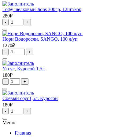
Тофу шелковый Jions 300гр, 12шт/кор
280₽
Quantity
Нори Водоросли, SANGO, 100 л/уп
1270₽
Quantity
Уксус, Куросой 1,5л
180₽
Quantity
Соевый соус1,5л. Куросой
180₽
Quantity
Меню
Главная