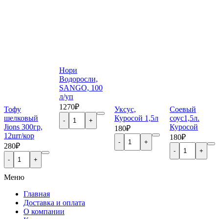
Нори
Водоросли,
SANGO, 100
л/уп
1270₽
Тофу
Уксус,
Соевый
Quantity
шелковый
Куросой 1,5л
соус1,5л.
Jions 300гр,
Куросой
180₽
12шт/кор
Quantity
180₽
280₽
Quantity
Quantity
Меню
Главная
Доставка и оплата
О компании