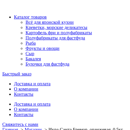
Каталог товаров
Всё для японской кухни
Креветки, морские деликатесы
Картофель фри и полуфабрикаты
Полуфабрикаты для фастфуда
Рыба
Фрукты и овощи
Сыр
Бакалея
Булочки для фастфуда
Быстрый заказ
Доставка и оплата
О компании
Контакты
Доставка и оплата
О компании
Контакты
Свяжитесь с нами
Главная
Магазин
Икра Санта Бремор, оранжевая, 0,5кг