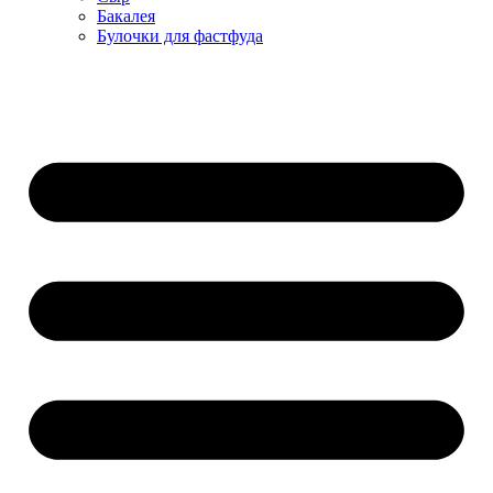
Бакалея
Булочки для фастфуда